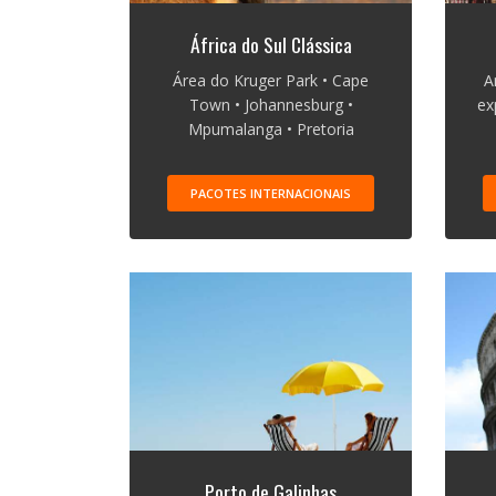
África do Sul Clássica
Área do Kruger Park • Cape
A
Town • Johannesburg •
ex
Mpumalanga • Pretoria
PACOTES INTERNACIONAIS
Porto de Galinhas