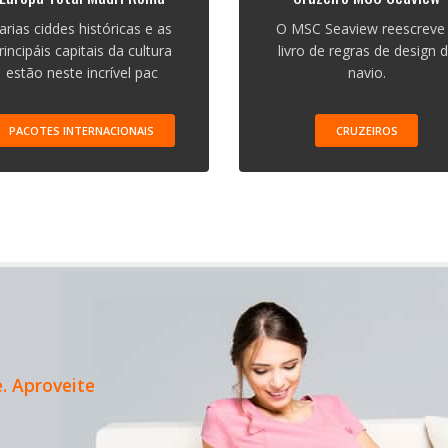
arias ciddes históricas e as
O MSC Seaview reescreve
rincipáis capitais da cultura
livro de regras de design 
estão neste incrível pac
navio.
PACOTES INTERNACIONAIS
CRUZEIROS
. Aproveite