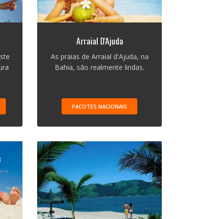
Arraial D'Ajuda
ste
As praias de Arraial d'Ajuda, na
ura
Bahia, são realmente lindas.
PACOTES NACIONAIS