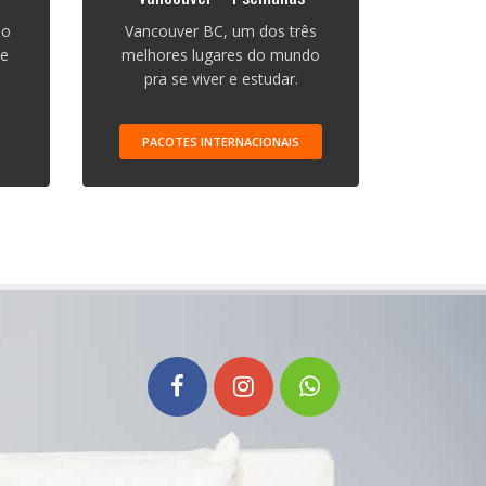
 o
Vancouver BC, um dos três
de
melhores lugares do mundo
pra se viver e estudar.
PACOTES INTERNACIONAIS