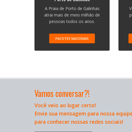
A Praia de Porto de Galinhas
V
atrai mais de meio milhão de
p
pessoas todos os anos.
PACOTES NACIONAIS
Vamos conversar?!
Você veio ao lugar certo!
Envie sua mensagem para nossa equipe
para conhecer nossas redes sociais!