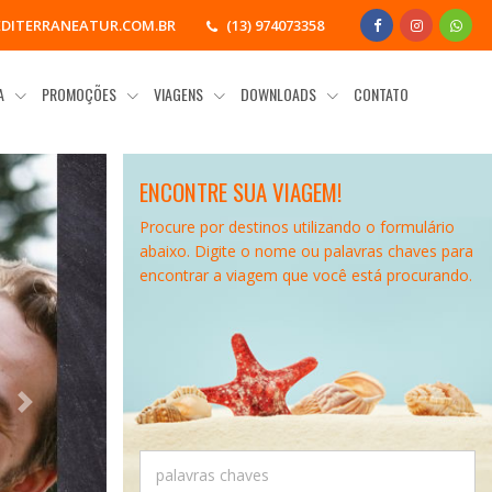
DITERRANEATUR.COM.BR
(13) 974073358
IA
PROMOÇÕES
VIAGENS
DOWNLOADS
CONTATO
ENCONTRE SUA VIAGEM!
Procure por destinos utilizando o formulário
abaixo. Digite o nome ou palavras chaves para
encontrar a viagem que você está procurando.
Next