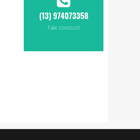
(13) 974073358
Fale conosco!