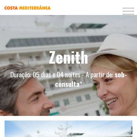
Zenith
Duração: 05 dias e 04 noites - A partir de:
sob-
consulta
*