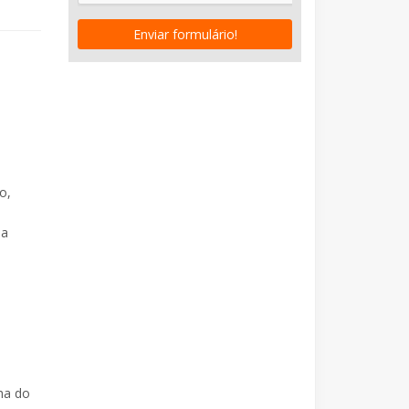
Enviar formulário!
o,
da
ha do