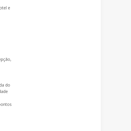
otel e
epção,
nda do
dade
pontos