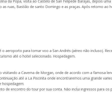
ina da Popa, visita ao Castelo de San Felipede Barajas, depois uma
o as ruas, Bastião de santo Domingo e as praças. Após retorno ao h
é o aeroporto para tomar voo a San Andrés (aéreo não incluso). Rec
 turismo até o hotel selecionado. Hospedagem.
ico visitando a Caverna de Morgan, onde de acordo com a famosa le
ontinuação até a La Piscinita onde encontraremos uma grande varie
o e hospedagem.
to de encontro do tour por sua conta. Não inclui ingressos para os 