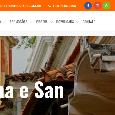
DITERRANEATUR.COM.BR
(13) 974073358
IA
PROMOÇÕES
VIAGENS
DOWNLOADS
CONTATO
na e San